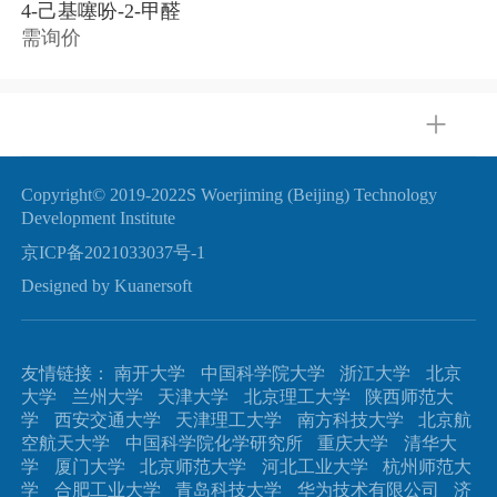
4-己基噻吩-2-甲醛
需询价
Copyright© 2019-2022S Woerjiming (Beijing) Technology
Development Institute
京ICP备2021033037号-1
Designed by Kuanersoft
友情链接：
南开大学
中国科学院大学
浙江大学
北京
大学
兰州大学
天津大学
北京理工大学
陕西师范大
学
西安交通大学
天津理工大学
南方科技大学
北京航
空航天大学
中国科学院化学研究所
重庆大学
清华大
学
厦门大学
北京师范大学
河北工业大学
杭州师范大
学
合肥工业大学
青岛科技大学
华为技术有限公司
济